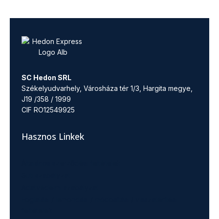
SC Hedon SRL
Székelyudvarhely, Városháza tér 1/3, Hargita megye,
J19 /358 / 1999
CIF RO12549925
Hasznos Linkek
Általános szerződési feltételek
Süti szabályzat
Adatvédelmi szabályzat
Foglalási / lemondási / módosítási / visszatérítési
feltételek