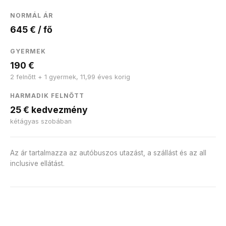
NORMÁL ÁR
645 € / fő
GYERMEK
190 €
2 felnőtt + 1 gyermek, 11,99 éves korig
HARMADIK FELNŐTT
25 € kedvezmény
kétágyas szobában
Az ár tartalmazza az autóbuszos utazást, a szállást és az all
inclusive ellátást.