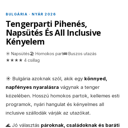
BULGÁRIA · NYÁR 2026
Tengerparti Pihenés,
Napsütés És All Inclusive
Kényelem
☀️ Napsütés
🏖️ Homokos part
🚌 Buszos utazás
★★★★ 4 csillag
☀️ Bulgária azoknak szól, akik egy
könnyed,
napfényes nyaralásra
vágynak a tenger
közelében. Hosszú homokos partok, kellemes esti
programok, nyári hangulat és kényelmes all
inclusive szállodák várják az utazókat.
🌊 Jó választás
pároknak, családoknak és baráti