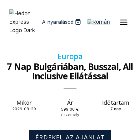
Skip
to
A nyaralásod
content
Europa
7 Nap Bulgáriában, Busszal, All
Inclusive Ellátással
Mikor
Ár
Időtartam
2026-08-29
599,00
€
7 nap
/ személy
ÉRDEKEL AZ AJÁNLAT