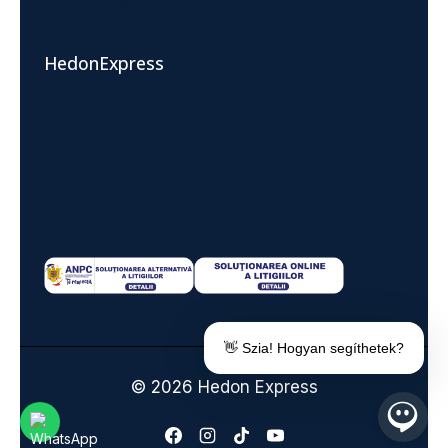
Keret szerződés
HedonExpress
Kapcsolat
Rólunk
Nyaralási ajánlatok
Projekt
👋 Szia! Hogyan segíthetek?
© 2026 Hedon Express