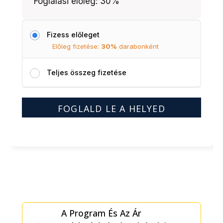
Foglalási előleg: 30%
Fizess előleget
Előleg fizetése:
30%
darabonként
Teljes összeg fizetése
7
FOGLALD LE A HELYED
nap
Bulgáriában,
busszal,
all
inclusive
ellátással
mennyiség
A Program És Az Ár