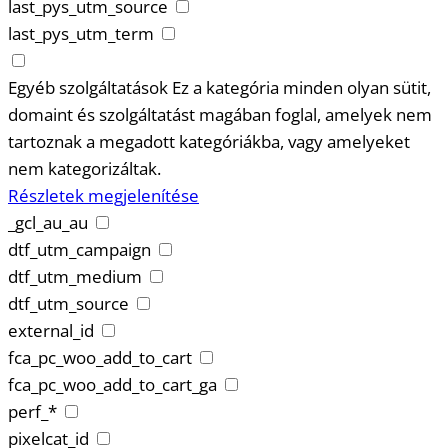
last_pys_utm_source
last_pys_utm_term
Egyéb szolgáltatások
Ez a kategória minden olyan sütit,
domaint és szolgáltatást magában foglal, amelyek nem
tartoznak a megadott kategóriákba, vagy amelyeket
nem kategorizáltak.
Részletek megjelenítése
_gcl_au_au
dtf_utm_campaign
dtf_utm_medium
dtf_utm_source
external_id
fca_pc_woo_add_to_cart
fca_pc_woo_add_to_cart_ga
perf_*
pixelcat_id