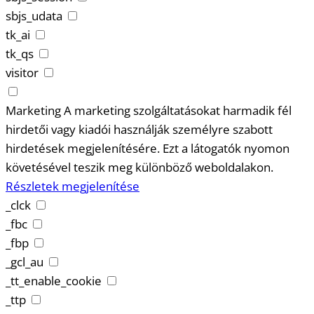
sbjs_udata
tk_ai
tk_qs
visitor
Marketing
A marketing szolgáltatásokat harmadik fél
hirdetői vagy kiadói használják személyre szabott
hirdetések megjelenítésére. Ezt a látogatók nyomon
követésével teszik meg különböző weboldalakon.
Részletek megjelenítése
_clck
_fbc
_fbp
_gcl_au
_tt_enable_cookie
_ttp