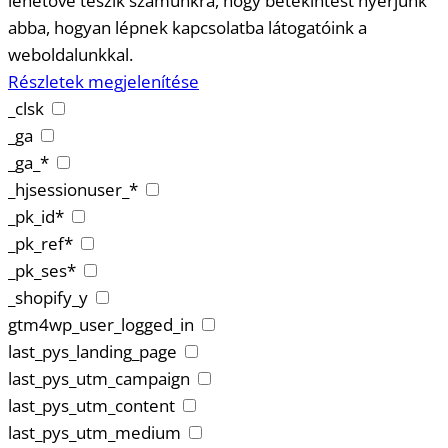
lehetővé teszik számunkra, hogy betekintést nyerjünk
abba, hogyan lépnek kapcsolatba látogatóink a
weboldalunkkal.
Részletek megjelenítése
_clsk
_ga
_ga_*
_hjsessionuser_*
_pk_id*
_pk_ref*
_pk_ses*
_shopify_y
gtm4wp_user_logged_in
last_pys_landing_page
last_pys_utm_campaign
last_pys_utm_content
last_pys_utm_medium