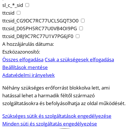
sl_c_*_sid
ttcsid
ttcsid_CG9DC7RC77UCLSGQT3O0
ttcsid_D05PH5RC77U0VB4OI9PG
ttcsid_D8J9C7RC77U1V7PG6JF0
A hozzájárulás dátuma:
Eszközazonosító:
Összes elfogadása
Csak a szükségesek elfogadása
Beállítások mentése
Adatvédelmi irányelvek
Néhány szükséges erőforrást blokkolva lett, ami
hatással lehet a harmadik féltől származó
szolgáltatásokra és befolyásolhatja az oldal működését.
Szükséges sütik és szolgáltatások engedélyezése
Minden süti és szolgáltatás engedélyezése