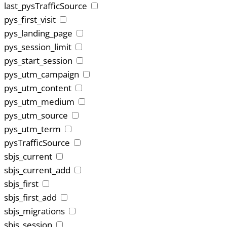
last_pysTrafficSource
pys_first_visit
pys_landing_page
pys_session_limit
pys_start_session
pys_utm_campaign
pys_utm_content
pys_utm_medium
pys_utm_source
pys_utm_term
pysTrafficSource
sbjs_current
sbjs_current_add
sbjs_first
sbjs_first_add
sbjs_migrations
sbjs_session