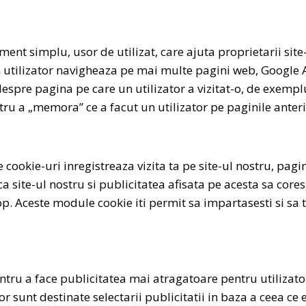
ent simplu, usor de utilizat, care ajuta proprietarii site-
n utilizator navigheaza pe mai multe pagini web, Google An
 despre pagina pe care un utilizator a vizitat-o, de exempl
ru a „memora” ce a facut un utilizator pe paginile anteri
cookie-uri inregistreaza vizita ta pe site-ul nostru, paginil
ca site-ul nostru si publicitatea afisata pe acesta sa cor
cop. Aceste module cookie iti permit sa impartasesti si sa t
tru a face publicitatea mai atragatoare pentru utilizator
r sunt destinate selectarii publicitatii in baza a ceea ce 