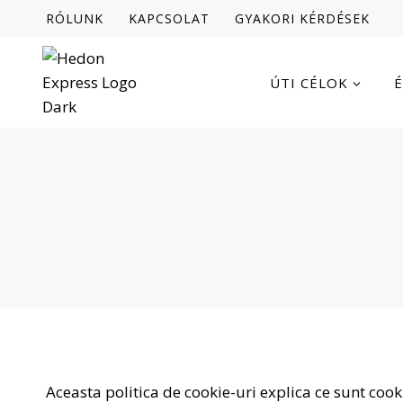
Skip
RÓLUNK
KAPCSOLAT
GYAKORI KÉRDÉSEK
to
content
ÚTI CÉLOK
Aceasta politica de cookie-uri explica ce sunt cooki