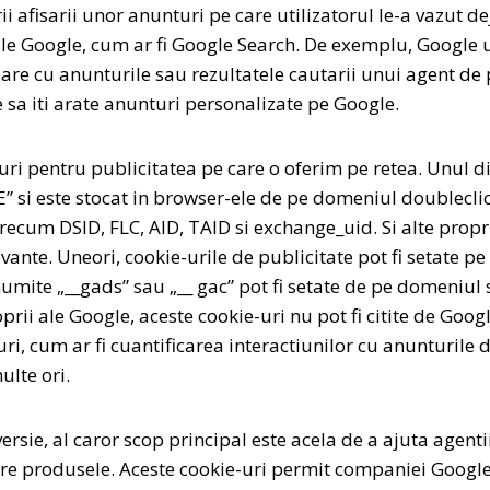
ii afisarii unor anunturi pe care utilizatorul le-a vazut 
ile Google, cum ar fi Google Search. De exemplu, Google 
oare cu anunturile sau rezultatele cautarii unui agent de pu
e sa iti arate anunturi personalizate pe Google.
i pentru publicitatea pe care o oferim pe retea. Unul din
” si este stocat in browser-ele de pe domeniul doubleclick
cum DSID, FLC, AID, TAID si exchange_uid. Si alte propri
ante. Uneori, cookie-urile de publicitate pot fi setate pe d
umite „__gads” sau „__ gac” pot fi setate de pe domeniul si
i ale Google, aceste cookie-uri nu pot fi citite de Google
uri, cum ar fi cuantificarea interactiunilor cu anunturile 
ulte ori.
rsie, al caror scop principal este acela de a ajuta agenti
ere produsele. Aceste cookie-uri permit companiei Google