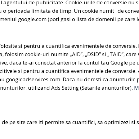
e-ul agentului de publicitate. Cookie-urile de conversie nu
 o perioada limitata de timp. Un cookie numit „de conversi
niul google.com (poti gasi o lista de domenii pe care le
i folosite si pentru a cuantifica evenimentele de conversie
a, folosim cookie-uri numite „AID”, „DSID” si „TAID”, care 
tive, daca te-ai conectat anterior la contul tau Google pe 
zitivele si pentru a cuantifica evenimentele de conversie.
oogleadservices.com. Daca nu doresti ca anunturile pe c
nunturilor, utilizand Ads Setting (Setarile anunturilor).
Ma
e pe site care iti permite sa cuantifici, sa optimizezi si