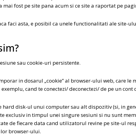
 a mai fost pe site pana acum si ce site a raportat pe pag
a faci asta, e posibil ca unele functionalitati ale site-u
sim?
sesiune sau cookie-uri persistente.
mporar in dosarul „cookie” al browser-ului web, care le 
 exemplu, cand te conectezi/ deconectezi/ de pe un cont d
 hard disk-ul unui computer sau alt dispozitiv (si, in gene
te exclusiv in timpul unei singure sesiuni si nu sunt mem
ate de fiecare data cand utilizatorul revine pe site-ul resp
ilor browser-ului.