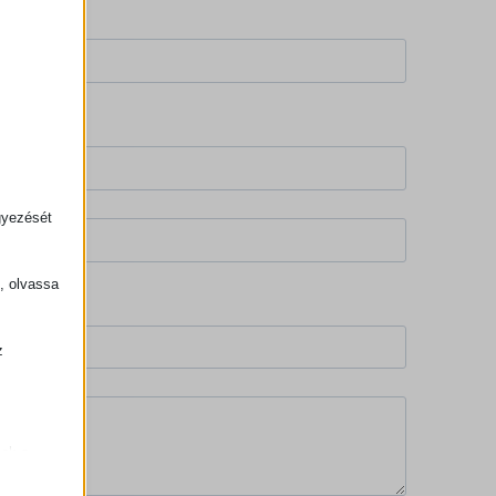
gyezését
k, olvassa
z
.
zek a