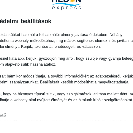
i Velünk?
Név
*
édelmi beállítások
Keresztnév
*
ldal sütiket használ a felhasználói élmény javítása érdekében. Néhány
tetlen a webhely működéséhez, míg mások segítenek elemezni és javítani a
lói élményt. Kérjük, tekintse át lehetőségeit, és válasszon.
Email
*
snél fiatalabb, kérjük, győződjön meg arról, hogy szülője vagy gyámja belee
em alapvető sütik használatához.
ásait bármikor módosíthatja, a további információkért az adatkezelésről, kérjü
delmi szabályzatunkat. Beállításait később módosíthatja megváltoztathatja.
Tárgy
e, hogy ha bizonyos típusú sütik, vagy szolgáltatások letiltása mellett dönt, a
lhatja a webhely által nyújtott élményét és az általunk kínált szolgáltatásokat
Üzenet
s 2026.01.13-ig
ető
pvető sütik és szolgáltatások biztosítják az oldal megfelelő működéséhez. E
és szolgáltatások a GDPR szerint nem igénylik a felhasználó hozzájárulását.