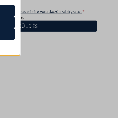
yes adatok kezelésére vonatkozó szabályzatot
*
k
ni a hírlevélre.
atba
KÜLDÉS
e szabott
böző
ek nem