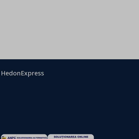
HedonExpress
Kapcsolat
Rólunk
Nyaralási ajánlatok
Projekt