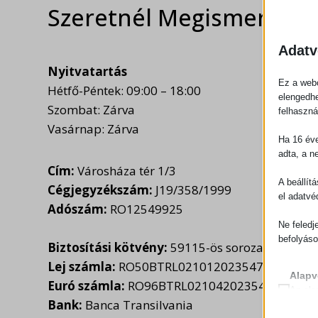
Szeretnél Megismerkedn
Adatv
Nyitvatartás
Ez a webo
Hétfő-Péntek: 09:00 – 18:00
elengedhe
Szombat: Zárva
felhaszná
Vasárnap: Zárva
Ha 16 éve
adta, a n
Cím:
Városháza tér 1/3
A beállít
Cégjegyzékszám:
J19/358/1999
el adatvé
Adószám:
RO12549925
Ne feledj
befolyáso
Biztosítási kötvény:
59115-ös sorozat, érvénye
Lej számla:
RO50BTRL02101202354703XX
Alapv
Euró számla:
RO96BTRL02104202354703XX
Az ala
Bank:
Banca Transilvania
sütik 