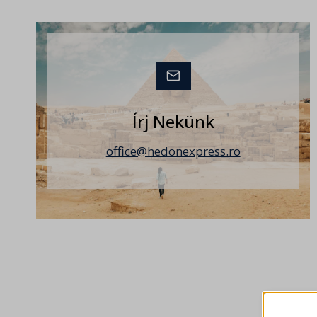
Írj Nekünk
office@hedonexpress.ro