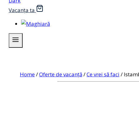
Vacanța ta
Home
/
Oferte de vacanță
/
Ce vrei să faci
/
Istam