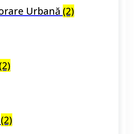
plorare Urbană
(2)
(2)
e
(2)