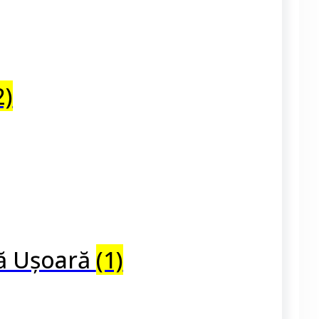
2)
ră Ușoară
(1)