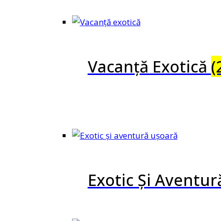
Vacanță Exotică
(
Exotic Și Aventu