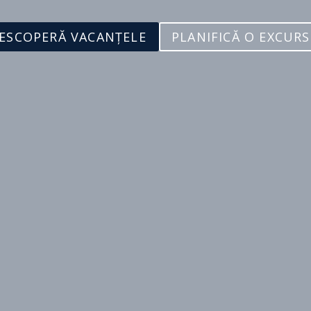
ESCOPERĂ VACANȚELE
PLANIFICĂ O EXCURS