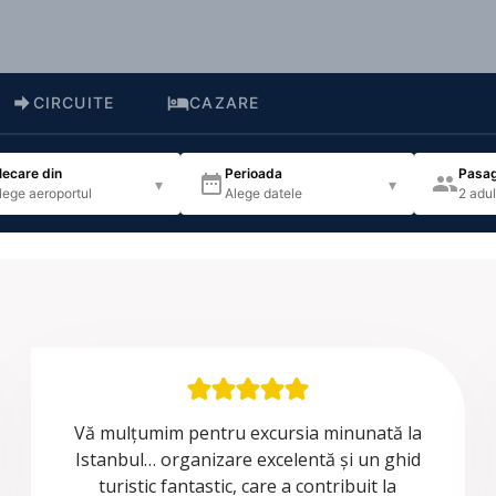
CIRCUITE
CAZARE
lecare din
Perioada
Pasag
▾
▾
lege aeroportul
Alege datele
2 adul
Vă mulțumim pentru excursia minunată la
Istanbul… organizare excelentă și un ghid
turistic fantastic, care a contribuit la