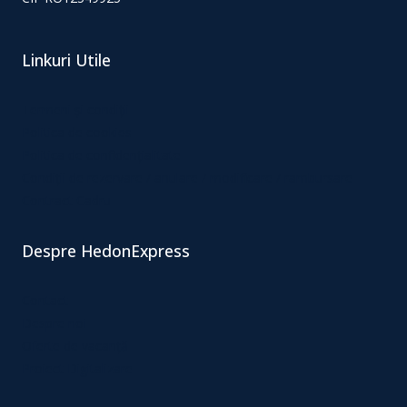
Linkuri Utile
Termeni și condiții
Politica de cookies
Politica de confidențialitate
Condiții de rezervare / anulare / modificare / rambursare
Contract Cadru
Despre HedonExpress
Contact
Despre noi
Oferte de vacanță
Proiect Digitalizare