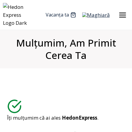
Skip
to
Vacanța ta
content
Mulțumim, Am Primit
Cerea Ta
Îți mulțumim că ai ales
HedonExpress
.